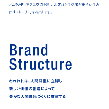
ノムラメディアスは
空間を通し「お客様と生活者が出会い生み
お問い合わせ
出すストーリー」を演出します。
JP
/
EN
プライバシーポリシー
サイトマップ
ご利用規約・免責事項
内部通報窓口
Brand
© NOMURA medias Co.,Ltd. All rights reserved.
Structure
われわれは、人間尊重に立脚し
新しい価値の創造によって
豊かな人間環境づくりに貢献する