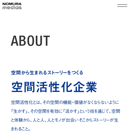
TOP
ノムラメディアスとは
ABOUT
実績
空間プロモーション
会社情報
展示演出・メンテナンス
空間から生まれるストーリーをつくる
代表メッセージ
ショップ＆イベントマネジメント
サステナビリティ
空間活性化企業
会社概要
組織図
ニュース
空間活性化とは、その空間の機能・価値がなくならないように
沿革
採用
「生かす」、
その空間を有効に「活かす」という技を通じて、空間
拠点
と体験から、人と人、
人とモノが出会いそこからストーリーが生
乃村工藝社グループ
パートナー
まれること。