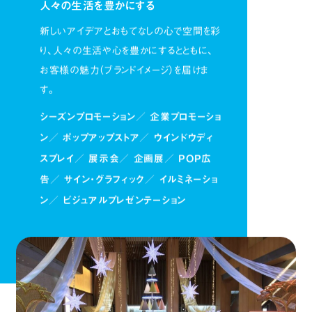
人々の生活を豊かにする
新しいアイデアとおもてなしの心で空間を彩
り、
人々の生活や心を豊かにするとともに、
お客様の魅力（ブランドイメージ）を届けま
す。
シーズンプロモーション／
企業プロモーショ
ン／
ポップアップストア／
ウインドウディ
スプレイ／
展示会／
企画展／
POP広
告／
サイン・グラフィック／
イルミネーショ
ン／
ビジュアルプレゼンテーション