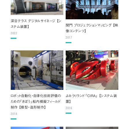
深谷テラス デジタルサイネージ 【シ
関門 プロジェクションマッピング 【映
ステム装置】
像コンテンツ】
2022
2017
ロボット自動化・自律化技術評価の
よみうりランド「CIRA」 【システム装
ための「きぼう」船内模擬フィールド
置】
制作 【模型・造形制作】
2016
2018