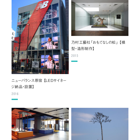
乃村工藝社「おもてなしの松」 【模
型・造形制作】
2015
ニューバランス原宿 【LEDサイネー
ジ納品・設置】
2016