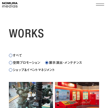
TOP
ノムラメディアスとは
WORKS
実績
空間プロモーション
会社情報
すべて
展示演出・メンテナンス
代表メッセージ
空間プロモーション
展示演出・メンテナンス
ショップ＆イベントマネジメント
サステナビリティ
会社概要
ショップ＆イベントマネジメント
組織図
ニュース
沿革
採用
拠点
乃村工藝社グループ
パートナー