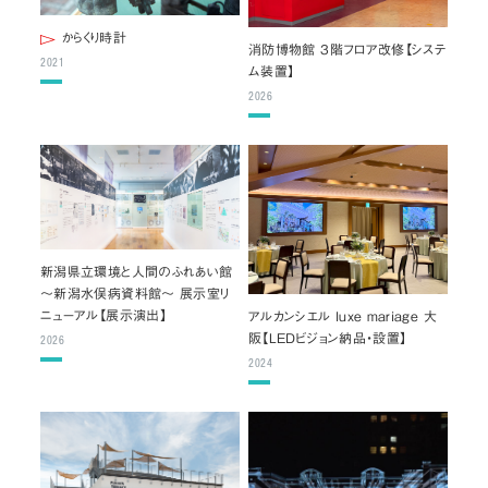
お問い合わせ
からくり時計
消防博物館 3階フロア改修【システ
2021
ム装置】
JP
/
EN
2026
プライバシーポリシー
サイトマップ
ご利用規約・免責事項
内部通報窓口
© NOMURA medias Co.,Ltd. All rights reserved.
新潟県立環境と人間のふれあい館
～新潟水俣病資料館～ 展示室リ
ニューアル【展示演出】
アルカンシエル luxe mariage 大
阪【LEDビジョン納品・設置】
2026
2024