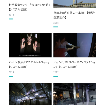
科学教育センター「未来わくわく館」
【システム装置】
陸前高田「奇跡の一本松」 【模型・
2013
造形制作】
2013
オービィ横浜「アニマルセルフィー」
ジョイポリス「スペースインタラクショ
【システム装置】
ン」 【システム装置】
2014
2012