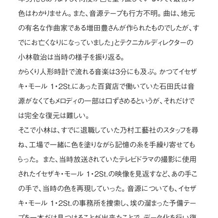
色はわかりません。また、音源テープも行方不明。曲は、地元
の有名な作曲家である増田豊さんが作られたものでしたが、す
でにお亡くなりになっていました」とテクニカルディレクターの
小林敬治は当時の様子を振り返る。
からくり人形時計で流れる音楽は3分にも及ぶ。かつてイセザ
キ・モール 1・2St.にあった百貨店で働いていた石田氏は音
源がなくてもメロディの一部は口ずさめるというが、それだけで
は完全な復元は難しい。
そこで小林は、すでに退職していた乃村工藝社のスタッフを尋
ね、工場で一緒に色を塗りながら記憶の糸を手繰り寄せても
らった。 また、当時放送されていたテレビドラマの撮影に使用
されたイセザキ・モール 1・2St.の映像を見返すなど、あの手こ
の手で、当時の色を再現していった。音源についても、イセザ
キ・モール 1・2St.の事務所を捜索し、埃の溜まった予備テー
プを一本だけ見つけることが出来たことで、データ化を行い復