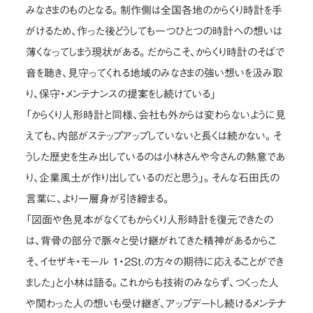
みなさまのものとなる。制作側は全国各地のからくり時計を手
がけるため、作った後どうしても一つひとつの時計への想いは
薄くなってしまう現状がある。だからこそ、からくり時計のそばで
音を聴き、見守ってくれる地域のみなさまの強い想いを汲み取
り、保守・メンテナンスの提案をし続けている」
「からくり人形時計と同様、会社も外からは変わらないように見
えても、内部がステップアップしていないと長くは続かない。そ
うした歴史を生み出しているのは小林さんや今さんの熱意であ
り、企業風土が作り出しているのだと思う」。そんな石田氏の
言葉に、より一層身が引き締まる。
「図面や色見本がなくてもからくり人形時計を復元できたの
は、背骨の部分で脈々と受け継がれてきた精神があるからこ
そ、イセザキ・モール 1・2St.の方々の期待に応えることができ
ました」と小林は語る。これからも技術のみならず、つくった人
や関わった人の想いも受け継ぎ、アップデートし続けるメンテナ