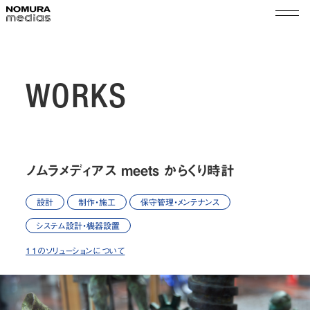
TOP
ノムラメディアスとは
WORKS
実績
空間プロモーション
会社情報
展示演出・メンテナンス
ノムラメディアス meets からくり時計
代表メッセージ
ショップ＆イベントマネジメント
サステナビリティ
会社概要
設計
制作・施工
保守管理・メンテナンス
組織図
ニュース
システム設計・機器設置
沿革
11のソリューションについて
採用
拠点
乃村工藝社グループ
パートナー