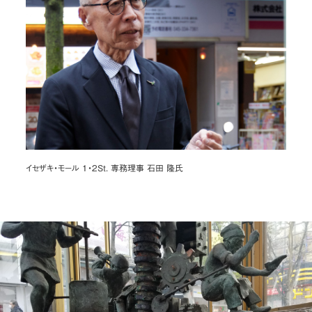
イセザキ・モール 1・2St. 専務理事 石田 隆氏