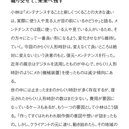
織り交ぜて、未来へ残す
小林は「メンテナンスすることと新しくつくることの大きな違い
は、実際に使う人や見る人が目の前にいるかどうか」と語る。メ
ンテナンスでは既に使っている人や見ている人がいるため、そ
の方々にとって一番良い形になるよう、変化させながら維持し
ていく。今回のからくり人形時計は、変えなくて良いところは絶
対に変えないという決意のもと、復元・メンテナンスを行った。
近年の展示はデジタルを活用したものが中心で、からくり人形
時計のようにメカ（機械装置）を使ったものは減少傾向にあ
る。
世の中には止まったままのからくり時計が多く存在するが、復
元されたからくり人形時計の数はまだ少ない。費用が要因に
なっているケースもあるが、もう一つの要因として小林はこう語
る。「作ってすぐはわれわれ制作側の意図や想いが詰まったも
の。しかし、クライアントの元に渡り、動き始めたら、その地域の