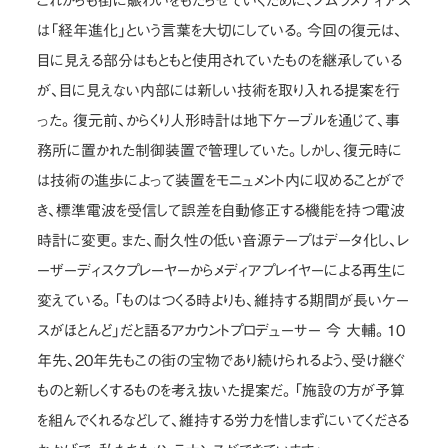
これからも街に賑わいをもたらせていくために、ノムラメディアス
は「経年進化」という言葉を大切にしている。今回の復元は、
目に見える部分はもともと使用されていたものを継承している
が、目に見えない内部には新しい技術を取り入れる提案を行
った。復元前、からくり人形時計は地下ケーブルを通じて、事
務所に置かれた制御装置で管理していた。しかし、復元時に
は技術の進歩によって装置をモニュメント内に収めることがで
き、標準電波を受信して誤差を自動修正する機能を持つ電波
時計に変更。また、耐久性の低い音源テープはデータ化し、レ
ーザーディスクプレーヤーからメディアプレイヤーによる再生に
変えている。「ものはつくる時よりも、維持する期間が長いケー
スがほとんど」だと語るアカウントプロデューサー 今 大輔。10
年先、20年先もこの街の宝物であり続けられるよう、受け継ぐ
ものと新しくするものを考え抜いた提案だ。「施設の方が予算
を組んでくれるなどして、維持する労力を惜しまずにいてくださる