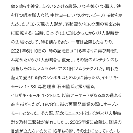
鐘を鳴らす神父、ふるいをかける農婦、パンを焼くパン職人、鉄
を打つ鍛冶職人など、中世ヨーロッパのタウンピープル9体をか
たどったブロンズ風の人形が、哀愁漂うバロック調の音楽と共
に回転する。当時、日本ではまだ珍しかったからくり人形時計
の先駆けとして、時を刻んできた。一度は故障したものの、
2021年6月10日の「時の記念日」に16年ぶりに再び時を刻
み始めたからくり人形時計。復元し、その後のメンテナンスも
担当したのは、ノムラメディアス（旧：ノムラテクノ）だ。時代を
超えて愛される街のシンボルはどのように蘇ったか、イセザキ・
モール 1・2St.専務理事 石田隆氏と振り返る。
イセザキ・モール 1・2St.は、以前アーケードがある車の通れる
商店街だったが、1978年、街の再開発事業の際にオープン
モールとなった。その際、記念モニュメントとしてからくり人形時
計を乃村工藝社が制作。しかし、2005年頃に故障し、修繕の
目処が立たないために16年もの間、そのままになっていた。し