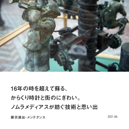
お問い合わせ
JP
/
EN
プライバシーポリシー
サイトマップ
ご利用規約・免責事項
内部通報窓口
© NOMURA medias Co.,Ltd. All rights reserved.
16年の時を超えて蘇る、
からくり時計と街のにぎわい。
ノムラメディアスが紡ぐ技術と思い出
展示演出・メンテナンス
2021.06-