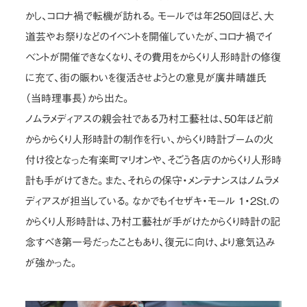
かし、コロナ禍で転機が訪れる。モールでは年250回ほど、大
道芸やお祭りなどのイベントを開催していたが、コロナ禍でイ
ベントが開催できなくなり、その費用をからくり人形時計の修復
に充て、街の賑わいを復活させようとの意見が廣井晴雄氏
（当時理事長）から出た。
ノムラメディアスの親会社である乃村工藝社は、50年ほど前
からからくり人形時計の制作を行い、からくり時計ブームの火
付け役となった有楽町マリオンや、そごう各店のからくり人形時
計も手がけてきた。また、それらの保守・メンテナンスはノムラメ
ディアスが担当している。なかでもイセザキ・モール 1・2St.の
からくり人形時計は、乃村工藝社が手がけたからくり時計の記
念すべき第一号だったこともあり、復元に向け、より意気込み
が強かった。