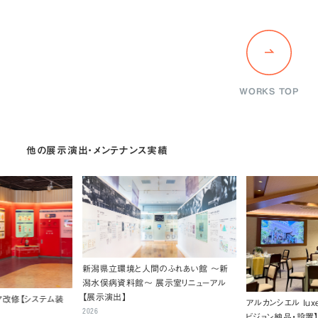
WORKS TOP
他の展示演出・メンテナンス実績
新潟県立環境と人間のふれあい館 ～新
潟水俣病資料館～ 展示室リニューアル
【展示演出】
ア改修【システム装
アルカンシエル luxe
2026
ビジョン納品・設置