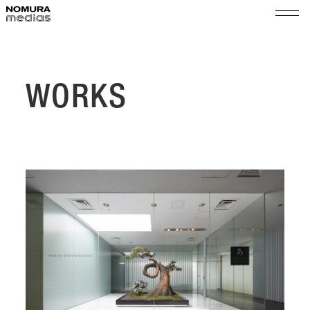
TOP
ノムラメディアスとは
WORKS
実績
空間プロモーション
会社情報
展示演出・メンテナンス
代表メッセージ
ショップ＆イベントマネジメント
サステナビリティ
会社概要
組織図
ニュース
沿革
採用
拠点
乃村工藝社グループ
パートナー