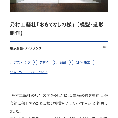
お問い合わせ
JP
/
EN
乃村工藝社「おもてなしの松」 【模型・造形
制作】
プライバシーポリシー
サイトマップ
ご利用規約・免責事項
内部通報窓口
2015
展示演出・メンテナンス
© NOMURA medias Co.,Ltd. All rights reserved.
プランニング
デザイン
設計
制作・施工
11のソリューションについて
乃村工藝社の「乃」の字を模した松は、黒松の枝を剪定し、恒
久的に保存するために松の枝葉をプラスティネーション処理し
ました。