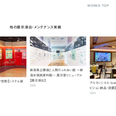
WORKS TOP
他の展示演出・メンテナンス実績
新潟県立環境と人間のふれあい館 ～新
潟水俣病資料館～ 展示室リニューアル
【展示演出】
ア改修【システム装
アルカンシエル luxe
2026
ビジョン納品・設置
2024