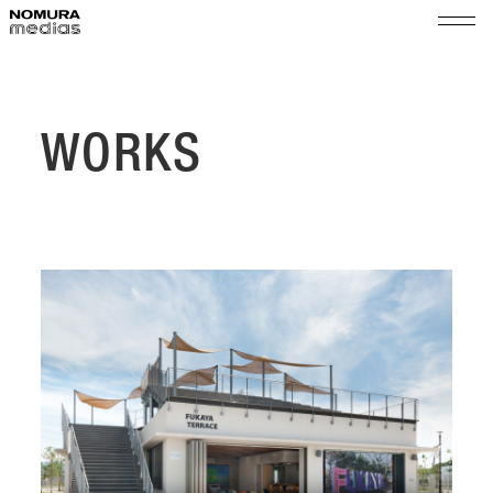
TOP
ノムラメディアスとは
WORKS
実績
空間プロモーション
会社情報
展示演出・メンテナンス
代表メッセージ
ショップ＆イベントマネジメント
サステナビリティ
会社概要
組織図
ニュース
沿革
採用
拠点
乃村工藝社グループ
パートナー