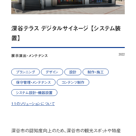
お問い合わせ
JP
/
EN
深谷テラス デジタルサイネージ 【システム装
置】
プライバシーポリシー
サイトマップ
ご利用規約・免責事項
内部通報窓口
2022
展示演出・メンテナンス
© NOMURA medias Co.,Ltd. All rights reserved.
プランニング
デザイン
設計
制作・施工
保守管理・メンテナンス
コンテンツ制作
システム設計・機器設置
11のソリューションについて
深谷市の認知度向上のため、深谷市の観光スポットや特産