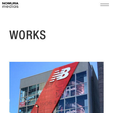
TOP
ノムラメディアスとは
WORKS
実績
空間プロモーション
会社情報
展示演出・メンテナンス
代表メッセージ
ショップ＆イベントマネジメント
サステナビリティ
会社概要
組織図
ニュース
沿革
採用
拠点
乃村工藝社グループ
パートナー