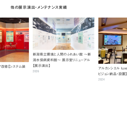
他の展示演出・メンテナンス実績
新潟県立環境と人間のふれあい館 ～新
潟水俣病資料館～ 展示室リニューアル
【展示演出】
ア改修【システム装
アルカンシエル luxe
2026
ビジョン納品・設置
2024