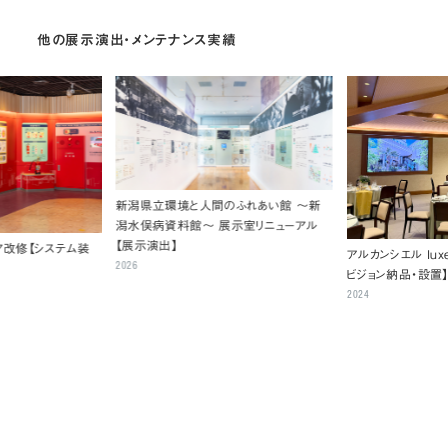
他の展示演出・メンテナンス実績
新潟県立環境と人間のふれあい館 ～新
潟水俣病資料館～ 展示室リニューアル
【展示演出】
ア改修【システム装
アルカンシエル luxe
2026
ビジョン納品・設置
2024