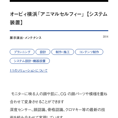
お問い合わせ
オービィ横浜「アニマルセルフィー」 【システム
JP
/
EN
装置】
2014
展示演出・メンテナンス
プライバシーポリシー
サイトマップ
ご利用規約・免責事項
内部通報窓口
プランニング
設計
制作・施工
コンテンツ制作
© NOMURA medias Co.,Ltd. All rights reserved.
システム設計・機器設置
11のソリューションについて
モニターに映る人の顔や肌に、CG の顔パーツや模様を重ね
合わせて変身させることができます
深度センサー、顔認識、骨格認識、クロマキー等の最新の技
術を組み合わせて実現しています