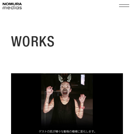
TOP
ノムラメディアスとは
WORKS
実績
空間プロモーション
会社情報
展示演出・メンテナンス
代表メッセージ
ショップ＆イベントマネジメント
サステナビリティ
会社概要
組織図
ニュース
沿革
採用
拠点
乃村工藝社グループ
パートナー