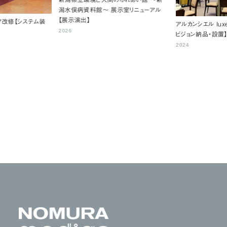
潟水俣病資料館～ 展示室リニューアル
【展示演出】
ア改修【システム装
アルカンシエル luxe
2026
ビジョン納品・設置
2024