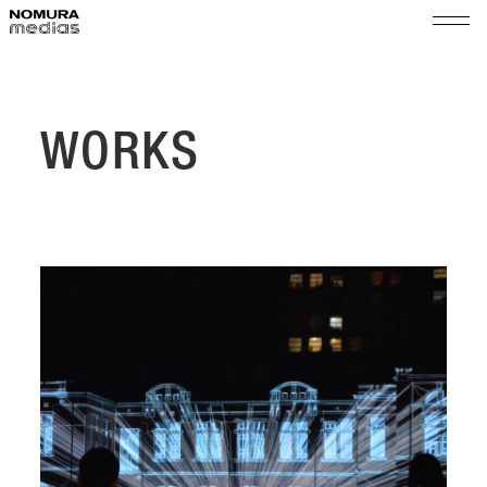
TOP
ノムラメディアスとは
WORKS
実績
空間プロモーション
会社情報
展示演出・メンテナンス
代表メッセージ
ショップ＆イベントマネジメント
サステナビリティ
会社概要
組織図
ニュース
沿革
採用
拠点
乃村工藝社グループ
パートナー