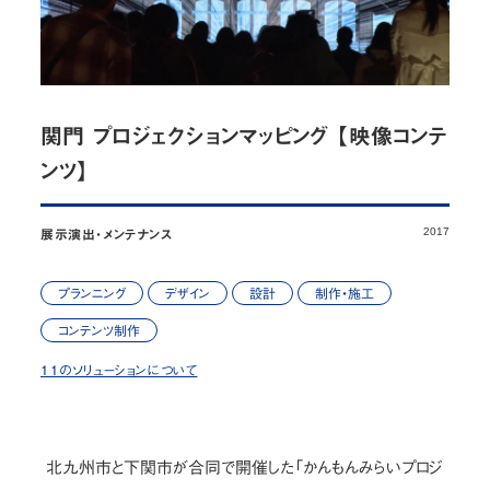
お問い合わせ
JP
/
EN
関門 プロジェクションマッピング 【映像コンテ
プライバシーポリシー
サイトマップ
ンツ】
ご利用規約・免責事項
内部通報窓口
2017
展示演出・メンテナンス
© NOMURA medias Co.,Ltd. All rights reserved.
プランニング
デザイン
設計
制作・施工
コンテンツ制作
11のソリューションについて
北九州市と下関市が合同で開催した「かんもんみらいプロジ