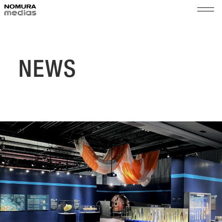
TOP
ノムラメディアスとは
NEWS
実績
空間プロモーション
会社情報
展示演出・メンテナンス
代表メッセージ
ショップ＆イベントマネジメント
サステナビリティ
会社概要
組織図
ニュース
沿革
採用
拠点
乃村工藝社グループ
パートナー