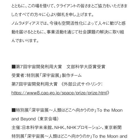
とともに、この場を借りて、クライアントの皆さまとご協力をいただきま
したすべての方々に心より御礼を申し上げます。
ノムラメディアスでは、今後も空間活性化によって人々に歓びと感
動を届けるとともに、事業活動を通じて社会課題の解決に取り組
んでまいります。
■第７回宇宙開発利用大賞 文部科学大臣賞受賞
受賞者：特別展「深宇宙展」製作チーム
第７回宇宙開発利用大賞 《外部公式サイトリンク：
https://www8.cao.go.jp/space/prize/prize.html
》
■特別展「深宇宙展～人類はどこへ向かうのか」To the Moon
and Beyond （東京会場）
主催：日本科学未来館、NHK、NHKプロモーション、東京新聞
特別展「深宇宙展～人類はどこへ向かうのか」To the Moon and