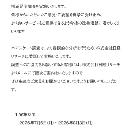
様満足度調査を実施いたします。
お問い合わせ
皆様からいただいたご意見・ご要望を真摯に受け止め、
より良いサービスをご提供できるよう今後の改善活動に活かしてま
JP
/
EN
いります。
プライバシーポリシー
サイトマップ
本アンケート調査は、より客観的な分析を行うため、株式会社日経
ご利用規約・免責事項
内部通報窓口
リサーチに委託して実施いたします。
調査へのご協力をお願いするお客様には、株式会社日経リサーチ
© NOMURA medias Co.,Ltd. All rights reserved.
よりメールにて順次ご案内をいたしますので
ぜひ率直なご意見をお聞かせくださいますようお願い申し上げま
す。
1．実施期間
2026年7月6日（月）～2026年8月3日（月）