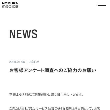
TOP
ノムラメディアスとは
NEWS
実績
空間プロモーション
会社情報
展示演出・メンテナンス
お知らせ
2026.07.06
代表メッセージ
ショップ＆イベントマネジメント
サステナビリティ
お客様アンケート調査へのご協力のお願い
会社概要
組織図
ニュース
沿革
採用
拠点
平素より格別のご高配を賜り、厚く御礼申し上げます。
乃村工藝社グループ
パートナー
このたび当社では、サービス品質のさらなる向上を目的として、お客