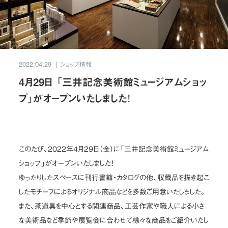
お問い合わせ
JP
/
EN
ショップ情報
2022.04.29
プライバシーポリシー
サイトマップ
4月29日 「三井記念美術館ミュージアムショッ
ご利用規約・免責事項
内部通報窓口
プ」がオープンいたしました！
© NOMURA medias Co.,Ltd. All rights reserved.
このたび、2022年4月29日（金）に「三井記念美術館ミュージアム
ショップ」がオープンいたしました！
ゆったりしたスペースに刊行書籍・カタログの他、収蔵品を描き起こ
したモチーフによるオリジナル商品などを多数ご用意いたしました。
また、茶道具を中心とする関連商品、工芸作家や職人による小さ
な美術品など季節や展覧会に合わせて様々な商品をご紹介いたし