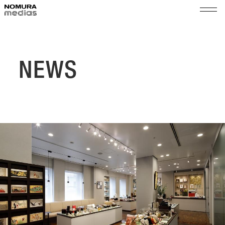
TOP
ノムラメディアスとは
NEWS
実績
空間プロモーション
会社情報
展示演出・メンテナンス
代表メッセージ
ショップ＆イベントマネジメント
サステナビリティ
会社概要
組織図
ニュース
沿革
採用
拠点
乃村工藝社グループ
パートナー