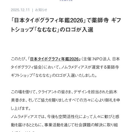
お問い合わせ
お知らせ
2025.12.11
「日本タイポグラフィ年鑑2026」で薬師寺 ギフ
JP
/
EN
トショップ「なむなむ」のロゴが入選
プライバシーポリシー
サイトマップ
ご利用規約・免責事項
内部通報窓口
このたび、「
日本タイポグラフィ年鑑2026
」
（主催：NPO法人 日本
© NOMURA medias Co.,Ltd. All rights reserved.
タイポグラフィ協会）において、ノムラメディアスが運営する薬師寺
ギフトショップ「なむなむ」のロゴが入選いたしました。
この場を借りて、クライアントの皆さま、デザインを担当された鈴木
美香さま、そしてご協力を賜りましたすべての方々に心より御礼を申
し上げます。
ノムラメディアスでは、今後も空間活性化によって人々に歓びと感
動を届けるとともに、事業活動を通じて社会課題の解決に取り組