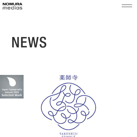
TOP
ノムラメディアスとは
NEWS
実績
空間プロモーション
会社情報
展示演出・メンテナンス
代表メッセージ
ショップ＆イベントマネジメント
サステナビリティ
会社概要
組織図
ニュース
沿革
採用
拠点
乃村工藝社グループ
パートナー