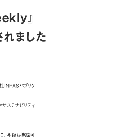
kly』
されました
会社INFASパブリケ
。
やサステナビリティ
もに、今後も持続可