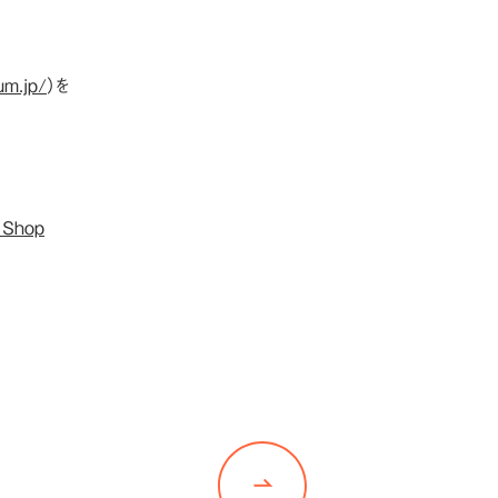
um.jp/
）を
 Shop