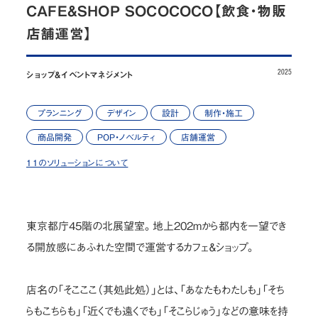
CAFE&SHOP SOCOCOCO【飲食・物販
お問い合わせ
店舗運営】
JP
/
EN
2025
ショップ&イベントマネジメント
プライバシーポリシー
サイトマップ
プランニング
デザイン
設計
制作・施工
ご利用規約・免責事項
内部通報窓口
商品開発
POP・ノベルティ
店舗運営
© NOMURA medias Co.,Ltd. All rights reserved.
11のソリューションについて
東京都庁45階の北展望室。地上202mから都内を一望でき
る開放感にあふれた空間で運営するカフェ＆ショップ。
店名の「そこここ（其処此処）」とは、「あなたもわたしも」「そち
らもこちらも」「近くでも遠くでも」「そこらじゅう」などの意味を持