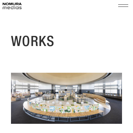
TOP
ノムラメディアスとは
WORKS
実績
空間プロモーション
会社情報
展示演出・メンテナンス
代表メッセージ
ショップ＆イベントマネジメント
サステナビリティ
会社概要
組織図
ニュース
沿革
採用
拠点
乃村工藝社グループ
パートナー