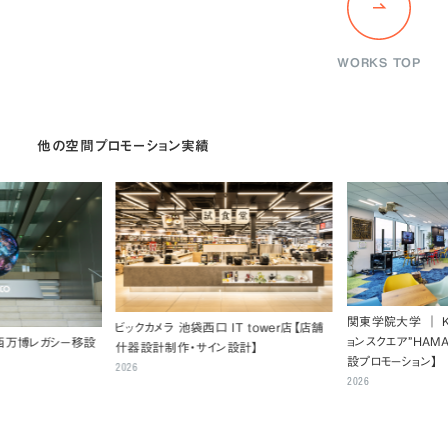
WORKS TOP
他の空間プロモーション実績
関東学院大学 ｜ 
ビックカメラ 池袋西口 IT tower店【店舗
ョンスクエア”H
関西万博レガシー移設
什器設計制作・サイン設計】
設プロモーション】
2026
2026