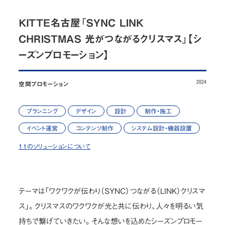
お問い合わせ
ＫＩＴＴＥ名古屋「SYNC LINK
CHRISTMAS 光がつながるクリスマス」【シ
JP
/
EN
ーズンプロモーション】
プライバシーポリシー
サイトマップ
2024
空間プロモーション
ご利用規約・免責事項
内部通報窓口
© NOMURA medias Co.,Ltd. All rights reserved.
プランニング
デザイン
設計
制作・施工
イベント運営
コンテンツ制作
システム設計・機器設置
11のソリューションについて
テーマは「ワクワクが伝わり（SYNC）つながる（LINK）クリスマ
ス」。クリスマスのワクワクが光と共に伝わり、人々を明るい気
持ちで繋げていきたい。そんな想いを込めたシーズンプロモー