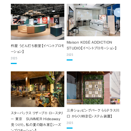
Maison KOSÉ ADDICTION
杵屋 うどん打ち教室【イベントプロモ
STUDIO【イベントプロモーション】
ーション】
2025
2025
三井ショッピングパーク ららテラス川
スターバックス リザーブ® ロースタリ
口 からくり時計【システム装置】
ー 東京 SUMMER Hideaway
2025
見つけた、私の夏の隠れ家【シーズ
ンプロモーション】