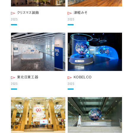
お問い合わせ
クリスマス装飾
津軽みそ
2025
2025
JP
/
EN
プライバシーポリシー
サイトマップ
ご利用規約・免責事項
内部通報窓口
© NOMURA medias Co.,Ltd. All rights reserved.
東北日東工器
KOBELCO
2025
2025