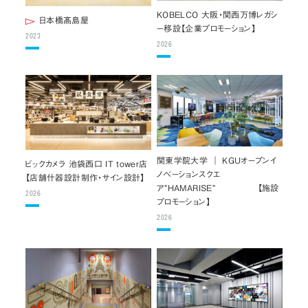
KOBELCO 大阪・関西万博レガシ
日本橋髙島屋
ー移設【企業プロモーション】
2023
2026
関東学院大学 ｜ KGUオープンイ
ビックカメラ 池袋西口 IT tower店
ノベーションスクエ
【店舗什器設計制作・サイン設計】
ア”HAMARISE” 【施設
2026
プロモーション】
2026