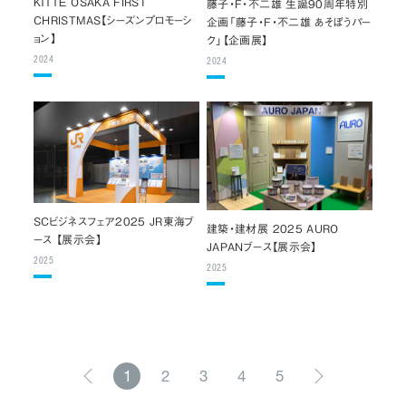
ＫＩＴＴＥ OSAKA FIRST
藤子・F・不二雄 生誕90周年特別
CHRISTMAS【シーズンプロモーシ
企画「藤子・F・不二雄 あそぼうパー
ョン】
ク」【企画展】
2024
2024
SCビジネスフェア2025 JR東海ブ
建築・建材展 2025 AURO
ース 【展示会】
JAPANブース【展示会】
2025
2025
1
2
3
4
5