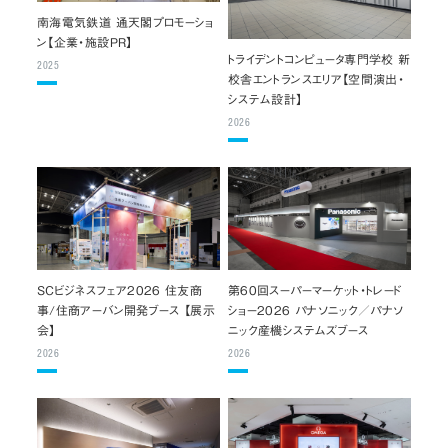
南海電気鉄道 通天閣プロモーショ
ン【企業・施設PR】
トライデントコンピュータ専門学校 新
2025
校舎エントランスエリア【空間演出・
システム設計】
2026
SCビジネスフェア2026 住友商
第60回スーパーマーケット・トレード
事/住商アーバン開発ブース 【展示
ショー2026 パナソニック／パナソ
会】
ニック産機システムズブース
2026
2026