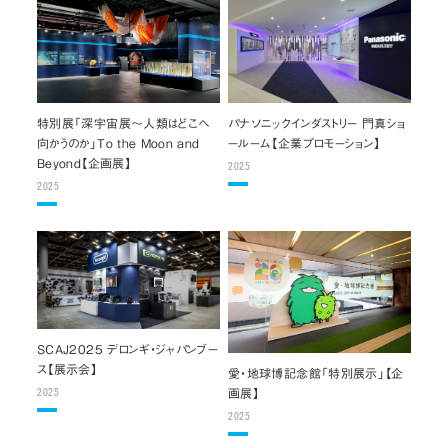
パナソニックインダストリー 門真ショ
特別展「深宇宙展～人類はどこへ
ールーム【企業プロモーション】
向かうのか」To the Moon and
Beyond【企画展】
2025
2025
SCAJ2025 デロンギ・ジャパンブー
ス【展示会】
愛・地球博記念館「特別展示」【企
画展】
2025
2025