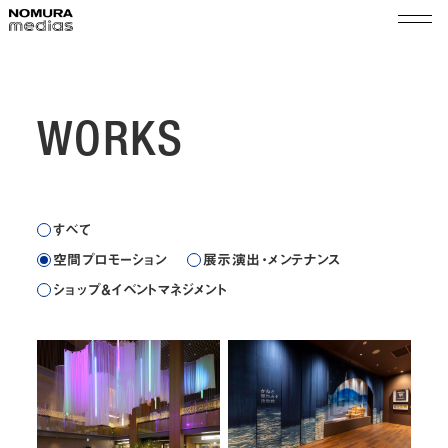
TOP
ノムラメディアスとは
WORKS
実績
空間プロモーション
会社情報
すべて
展示演出・メンテナンス
代表メッセージ
空間プロモーション
展示演出・メンテナンス
ショップ＆イベントマネジメント
サステナビリティ
会社概要
ショップ＆イベントマネジメント
組織図
ニュース
沿革
採用
拠点
乃村工藝社グループ
パートナー