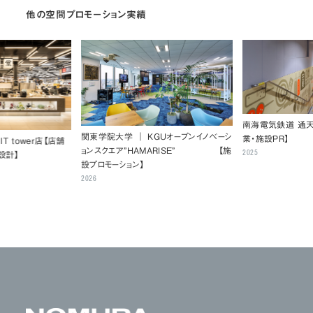
他の空間プロモーション実績
南海電気鉄道 通天
関東学院大学 ｜ KGUオープンイノベーシ
業・施設PR】
T tower店【店舗
ョンスクエア”HAMARISE” 【施
2025
設計】
設プロモーション】
2026