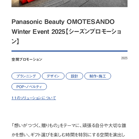
お問い合わせ
Panasonic Beauty OMOTESANDO
JP
/
EN
Winter Event 2025【シーズンプロモーショ
ン】
プライバシーポリシー
サイトマップ
ご利用規約・免責事項
内部通報窓口
2025
空間プロモーション
© NOMURA medias Co.,Ltd. All rights reserved.
プランニング
デザイン
設計
制作・施工
POP・ノベルティ
11のソリューションについて
「想いがつづく、贈りもの」をテーマに、頑張る自分や大切な誰
かを想い、ギフト選びを楽しむ時間を特別にする空間を演出し