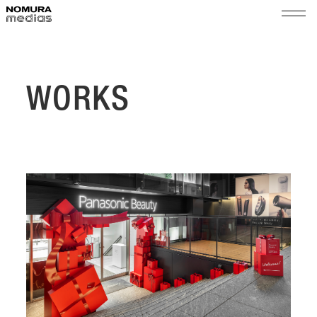
TOP
ノムラメディアスとは
WORKS
実績
空間プロモーション
会社情報
展示演出・メンテナンス
代表メッセージ
ショップ＆イベントマネジメント
サステナビリティ
会社概要
組織図
ニュース
沿革
採用
拠点
乃村工藝社グループ
パートナー