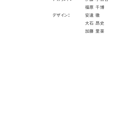
福原 千博
デザイン：
安達 徹
大石 昂史
加藤 里菜